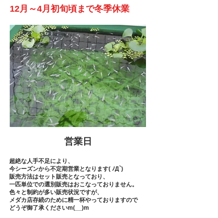
12月～4月初旬頃まで冬季休業
​営業日
超絶な人手不足により、
今シーズンから不定期営業となります( ﾉД`)
販売方法はセット販売となっており、
​一匹単位での選別販売はおこなっておりません。
色々と制約が多い販売状況ですが、
メダカ店存続のために精一杯やっておりますので
​どうぞ御了承くださいm(__)m