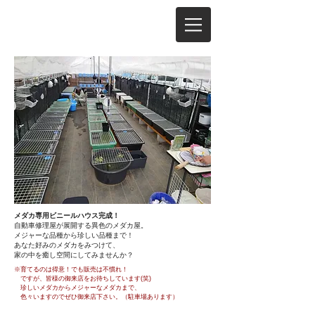
メダカ専用ビニールハウス完成！
自動車修理屋が展開する異色のメダカ屋。
メジャーな品種から珍しい品種まで！
あなた好みのメダカをみつけて、
​家の中を癒し空間にしてみませんか？
​※育てるのは得意！でも販売は不慣れ！
ですが、皆様の御来店をお待ちしています(笑)
珍しいメダカからメジャーなメダカまで、
​ 色々いますのでぜひ御来店下さい。（駐車場あります）