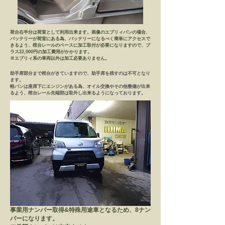
荷台右半分は荷室として利用出来ます。​画像のエブリィバンの場合、
バッテリーが荷室にある為、バッテリーになるべく簡単にアクセスで
きるよう、棺台レールのベースに加工取付が必要になりますので、プ
ラス22,000円の加工費用がかかります。
​※エブリィ系の車両以外は加工必要ありません。
​助手席部分まで棺台がきていますので、助手席を残すのは不可となり
ます。
軽バンは座席下にエンジンがある為、オイル交換やその他整備が出来
るよう、棺台レール先端部は取外し出来るようになっております。
​事業用ナンバー取得&特殊用途車となるため、8ナン
バーになります。