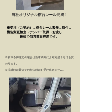
当社オリジナル棺台レール完成！
※受注（ご契約）→棺台レール製作→取付→
構造変更検査→ナンバー取得→お渡し
​ 最短で45営業日程度です。
※新車を御注文の場合は新車納期により完成予定日も変
わります。
​※混雑時は最短での御依頼はお受け出来ません。