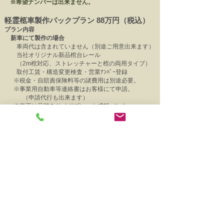
​※希望ナンバーは出来ません。
軽霊柩車製作パックプラン
​ 88万円（税込）
プラン内容
新車にて製作の場合
車両代は含まれていません（別途ご用意出来ます）
当社オリジナル新品棺台レール
（2m棺対応、ストレッチャーと棺の両用タイプ）
取付工賃・構造変更検査・
営業ﾅﾝﾊﾞｰ登録
※税金・自賠責保険料等の諸費用は別途必要。
※事業用自動車等連絡書はお客様にて申請。
（申請代行も出来ます）
※車両は足踏みサイドブレーキ式軽バンを
おすすめしております。（ワゴンも可）
イチオシはハイゼットカーゴ
（クルーズ以上のグレード）
※その他車種でも600mm×2020mmのスペースが
確保
出来れば製作可能です。
※ストレッチャー専用仕様も製作可能です。
※搬送料無料でも、黄色ナンバー登録は不可。
​ ※乗車定員は法令上１名登録となります。
中古車をベースとした場合
※上記新車プランに加え、
２４か月点検整備費用が必要となります。
​ 中古車両の状態により費用は異なります。