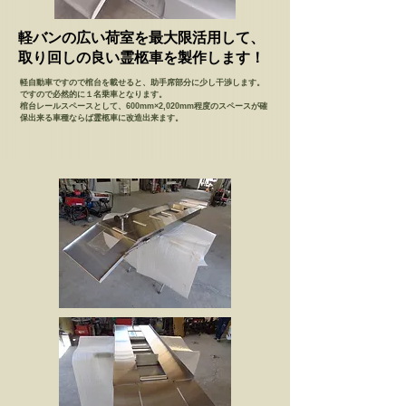
軽バンの広い荷室を最大限活用して、
​取り回しの良い霊柩車を製作します！
軽自動車ですので棺台を載せると、助手席部分に少し干渉します。
ですので必然的に１名乗車となります。
棺台レールスペースとして、600mm×2,020mm程度のスペースが確
保出来る車種ならば霊柩車に改造出来ます。